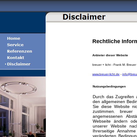
Rechtliche Infor
Anbieter dieser Website
breuer + licht - Frank M. Breu
www.breuer-licht.de
-
info@breue
Nutzungsbedingungen
Durch das Zugreifen a
den allgemeinen Bedi
Sie diese Website ni
zustimmen. breuer
angemessenen Abstän
Webseite ändern ode
unserer Website nach
Ihrerseitige Annahme
veränderten Bedingun